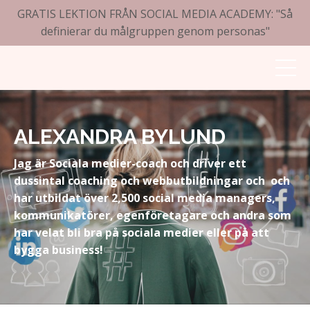
GRATIS LEKTION FRÅN SOCIAL MEDIA ACADEMY: "Så
definierar du målgruppen genom personas"
ALEXANDRA BYLUND
Jag är Sociala medier-coach och driver ett
dussintal coaching och webbutbildningar och och
har utbildat över 2,500 social media managers,
kommunikatörer, egenföretagare och andra som
har velat bli bra på sociala medier eller på att
bygga business!