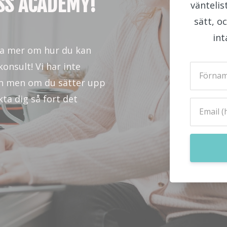
SS ACADEMY!
väntelis
sätt, o
int
eta mer om hur du kan
konsult!
Vi har inte
än men om du sätter upp
kta dig så fort det