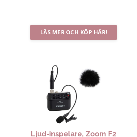
och tycker dessutom att de är
prisvärda.
LÄS MER OCH KÖP HÄR!
Ljud-inspelare, Zoom F2