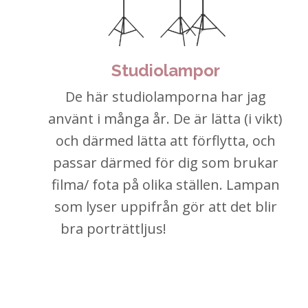
Studiolampor
De här studiolamporna har jag
använt i många år. De är lätta (i vikt)
och därmed lätta att förflytta, och
passar därmed för dig som brukar
filma/ fota på olika ställen. Lampan
som lyser uppifrån gör att det blir
bra porträttljus!
Den är så så så
smidig och tar som sagt ingen plats
vilket gör att den inte stör alls. Jag
rekommenderar den väldigt varmt