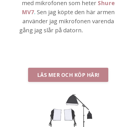
med mikrofonen som heter
Shure
MV7
.
Sen jag köpte den här armen
använder jag mikrofonen varenda
gång jag slår på datorn.
Den är så så
så smidig och tar som sagt ingen
plats vilket gör att den inte stör alls.
Jag rekommenderar den varmt.
LÄS MER OCH KÖP HÄR!