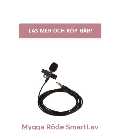
rekommenderar den. Jag
rekommenderar den.
LÄS MER OCH KÖP HÄR!
Mygga Röde SmartLav