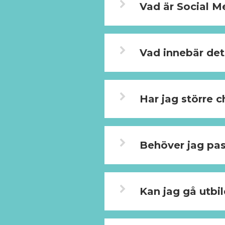
Vad är Social
Vad innebär det
Har jag större 
Behöver jag pas
Kan jag gå utbi