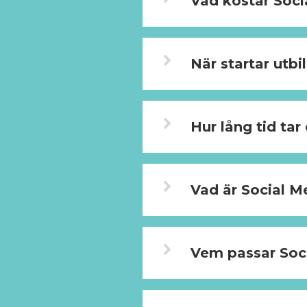
Vad kostar Soc
När startar utb
Hur lång tid ta
Vad är Social 
Vem passar Soc