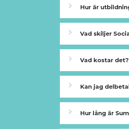
Hur är utbildni
Vad skiljer Soc
Vad kostar det?
Kan jag delbeta
Hur lång är Su