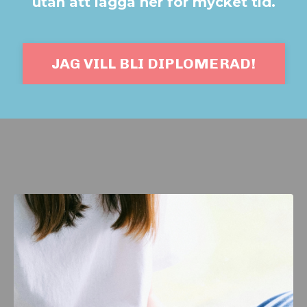
utan att lägga ner för mycket tid.
JAG VILL BLI DIPLOMERAD!