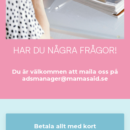
HAR DU NÅGRA FRÅGOR!
Du är välkommen att maila oss på
adsmanager@mamasaid.se
Betala allt med kort