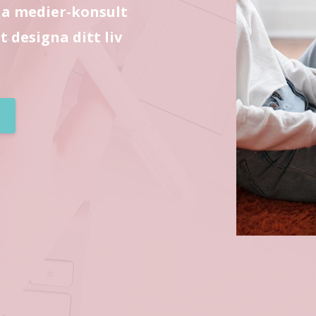
la medier-konsult
t designa ditt liv