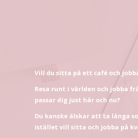
Vill du sitta på ett café och jobb
Resa runt i världen och jobba fr
passar dig just här och nu?
Du kanske älskar att ta långa 
istället vill sitta och jobba på k