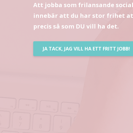
Att jobba som frilansande socia
innebär att du har stor frihet at
precis så som DU vill ha det.
JA TACK, JAG VILL HA ETT FRITT JOBB!