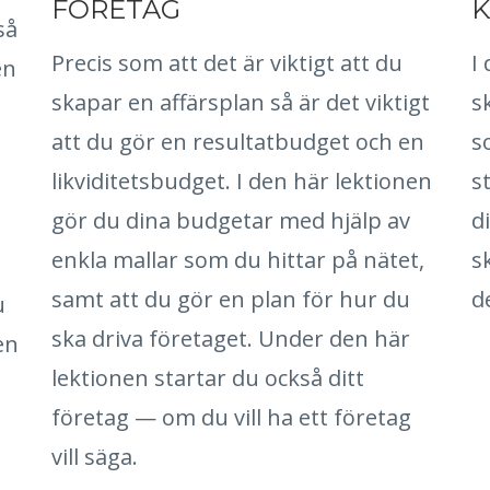
FÖRETAG
K
så
Precis som att det är viktigt att du
I
en
skapar en affärsplan så är det viktigt
s
att du gör en resultatbudget och en
s
likviditetsbudget. I den här lektionen
s
gör du dina budgetar med hjälp av
d
enkla mallar som du hittar på nätet,
s
samt att du gör en plan för hur du
d
u
ska driva företaget. Under den här
en
lektionen startar du också ditt
företag — om du vill ha ett företag
vill säga.