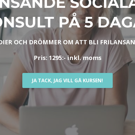
ANSANDE SOCIAL
NSULT PÅ 5 DA
DIER OCH DRÖMMER OM ATT BLI FRILANSA
Pris: 1295:- inkl. moms
JA TACK, JAG VILL GÅ KURSEN!