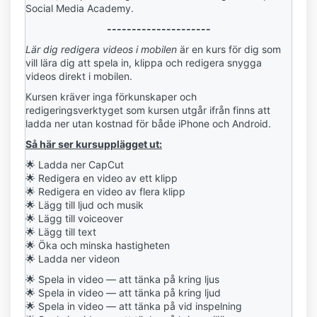
Social Media Academy.
---------------------
Lär dig redigera videos i mobilen
är en kurs för dig som
vill lära dig att spela in, klippa och redigera snygga
videos direkt i mobilen.
Kursen kräver inga förkunskaper och
r
edigeringsverktyget
som kursen utgår ifrån finns att
ladda ner utan kostnad för både iPhone och Android.
Så här ser kursupplägget ut:
🌟 Ladda ner CapCut
🌟
Redigera en video av ett klipp
🌟
Redigera en video av flera klipp
🌟
Lägg till ljud och musik
🌟
Lägg till voiceover
🌟
Lägg till text
🌟
Öka och minska hastigheten
🌟
Ladda ner videon
🌟
Spela in video — att tänka på kring ljus
🌟
Spela in video — att tänka på kring ljud
🌟
Spela in video — att tänka på vid inspelning