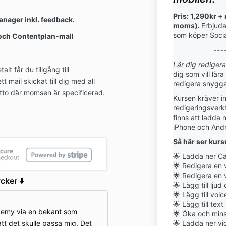
Pris: 1,290kr +
nager inkl. feedback.
moms).
Erbjuda
som köper Soci
 och Contentplan-mall
---
Lär dig redigera
lt får du tillgång till
dig som vill lära
 mail skickat till dig med all
redigera snygga
itto där momsen är specificerad.
Kursen kräver i
r
edigeringsverk
finns att ladda 
iPhone och And
Så här ser kurs
🌟 Ladda ner C
🌟
Redigera en v
🌟
Redigera en v
cker ⬇️
🌟
Lägg till ljud
🌟
Lägg till voi
🌟
Lägg till text
demy via en bekant som
🌟
Öka och mins
tt det skulle passa mig. Det
🌟
Ladda ner vi