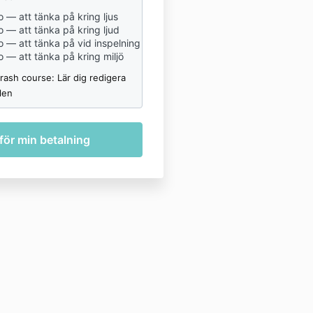
o — att tänka på kring ljus
o — att tänka på kring ljud
o — att tänka på vid inspelning
o — att tänka på kring miljö
 Crash course: Lär dig redigera
len