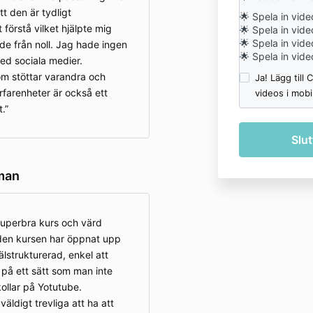
tt den är tydligt
🌟
Spela in vide
 förstå vilket hjälpte mig
🌟
Spela in vide
🌟
Spela in vide
de från noll. Jag hade ingen
🌟
Spela in vide
med sociala medier.
 stöttar varandra och
Ja! Lägg till
rfarenheter är också ett
videos i mobi
.
man
uperbra kurs och värd
 den kursen har öppnat upp
älstrukturerad, enkel att
på ett sätt som man inte
kollar på Yotutube.
ldigt trevliga att ha att