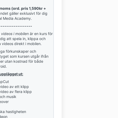
 moms (ord. pris 1,590kr +
ndet gäller exklusivt för dig
al Media Academy.
------------------
 videos i mobilen
är en kurs för
 dig att spela in, klippa och
 videos direkt i mobilen.
nga förkunskaper och
tyget
som kursen utgår ifrån
ner utan kostnad för både
roid.
upplägget ut:
apCut
ideo av ett klipp
ideo av flera klipp
 och musik
ceover
ka hastigheten
deon