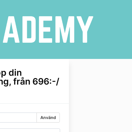
p din
ng, från 696:-/
.
Använd