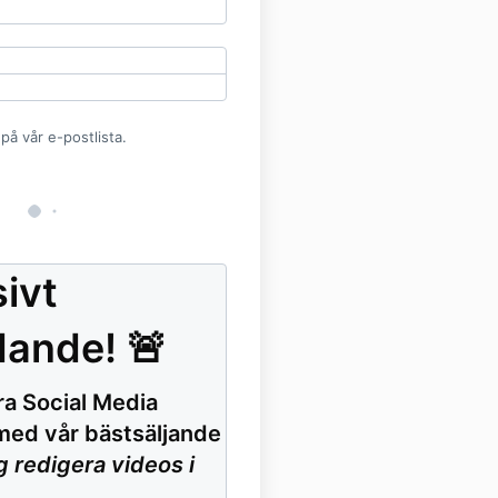
å vår e-postlista.
ivt
dande! 🚨
a Social Media
ed vår bästsäljande
g redigera videos i