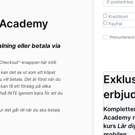
Kreditkort
a Academy
PayPal
Prenumerera p
lning eller betala via
Checkout"-knappen här intill.
kan det se ut som att köpet
Exklus
ill betala. Det är först när du
an få ett förslag på olika
erbju
ltså INTE igenom bara för att du
Kompletter
ur det går till när du ska betala
Academy m
kurs
Lär di
mobilen
.